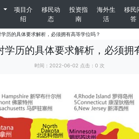
目
项目介
移民动
投资指
海外生
移民
绍
态
南
活
答
民对学历的具体要求解析，必须拥有高等学位吗？
民对学历的具体要求解析，必须拥
时间：2022-06-02 点击：
0
次