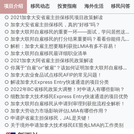
项目介绍
移民动态
投资指南
海外生活
移民问答
○ 2021加拿大安省雇主担保移民项目政策解读
○ 加拿大安省雇主担保移民，真的“好移”吗？
○ 加拿大联邦自雇移民的重要一环——面试，学问居然这么多！
○ 加拿大联邦自雇移民的打分结果重要吗？看看你能得几分！
○ 解析：加拿大雇主想要顺利获批LMIA有多不容易！
○ 加拿大联邦自雇移民最详细职业清单
○ 2021加拿大阿省雇主担保移民政策解读
○ 你属于“自雇”or“被雇”？该如何证明加拿大联邦自雇移民的自雇经历？
○ 加拿大农业食品试点移民AFIP的常见问题！
○ 解读加拿大Express Entry快速通道的项目分类
○ 2022年BC省移民政策大调整！对申请人有哪些影响？
○ 细数加拿大技术移民Express Entry快速通道的项目优势
○ 加拿大联邦自雇移民从申请到审理到获批流程全解析！
○ 加拿大劳动力市场影响评估LMIA有哪些作用？
○ 申请萨省雇主担保移民，JAL是关键！
○ 关于境外申请加拿大技术移民EE豁免LMIA的工作类别