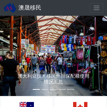
澳晟移民
Previous
Nex
术移民州担保配额使用
在新西兰工
情况汇总