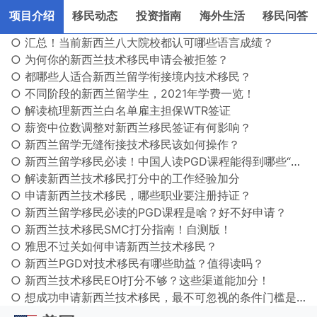
项目介绍
移民动态
投资指南
海外生活
移民问答
○ 汇总！当前新西兰八大院校都认可哪些语言成绩？
○ 为何你的新西兰技术移民申请会被拒签？
○ 都哪些人适合新西兰留学衔接境内技术移民？
○ 不同阶段的新西兰留学生，2021年学费一览！
○ 解读梳理新西兰白名单雇主担保WTR签证
○ 薪资中位数调整对新西兰移民签证有何影响？
○ 新西兰留学无缝衔接技术移民该如何操作？
○ 新西兰留学移民必读！中国人读PGD课程能得到哪些“实在”好处？
○ 解读新西兰技术移民打分中的工作经验加分
○ 申请新西兰技术移民，哪些职业要注册持证？
○ 新西兰留学移民必读的PGD课程是啥？好不好申请？
○ 新西兰技术移民SMC打分指南！自测版！
○ 雅思不过关如何申请新西兰技术移民？
○ 新西兰PGD对技术移民有哪些助益？值得读吗？
○ 新西兰技术移民EOI打分不够？这些渠道能加分！
○ 想成功申请新西兰技术移民，最不可忽视的条件门槛是什么？