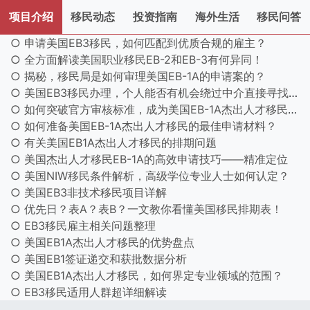
项目介绍
移民动态
投资指南
海外生活
移民问答
○ 申请美国EB3移民，如何匹配到优质合规的雇主？
○ 全方面解读美国职业移民EB-2和EB-3有何异同！
○ 揭秘，移民局是如何审理美国EB-1A的申请案的？
○ 美国EB3移民办理，个人能否有机会绕过中介直接寻找雇主？
○ 如何突破官方审核标准，成为美国EB-1A杰出人才移民的佼佼者？
○ 如何准备美国EB-1A杰出人才移民的最佳申请材料？
○ 有关美国EB1A杰出人才移民的排期问题
○ 美国杰出人才移民EB-1A的高效申请技巧——精准定位
○ 美国NIW移民条件解析，高级学位专业人士如何认定？
○ 美国EB3非技术移民项目详解
○ 优先日？表A？表B？一文教你看懂美国移民排期表！
○ EB3移民雇主相关问题整理
○ 美国EB1A杰出人才移民的优势盘点
○ 美国EB1签证递交和获批数据分析
○ 美国EB1A杰出人才移民，如何界定专业领域的范围？
○ EB3移民适用人群超详细解读