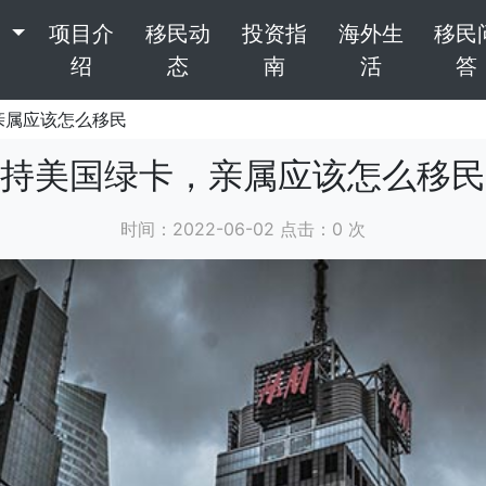
目
项目介
移民动
投资指
海外生
移民
绍
态
南
活
答
亲属应该怎么移民
持美国绿卡，亲属应该怎么移民
时间：2022-06-02 点击：
0
次