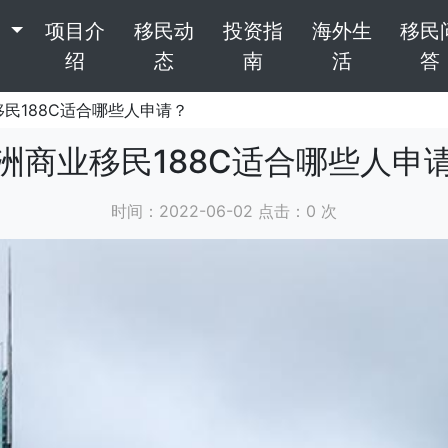
目
项目介
移民动
投资指
海外生
移民
绍
态
南
活
答
移民188C适合哪些人申请？
洲商业移民188C适合哪些人申
时间：2022-06-02 点击：
0
次