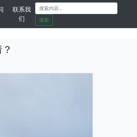
问
联系我
们
搜索
请？