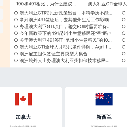
190和491相比，为什么建议你选澳大利亚491签证？
澳大利亚GTI全球人才计划VS美国EB-1A杰
○ 澳大利亚GTI移民新政策出台，本科学历不能申请了吗？
○
○ 拿到澳洲491签证后，去其他州生活工作影响拿永居吗？
○
○ 办理澳大利亚GTI项目，递交EOI时需要准备哪些文件？
○
○ 今年新政策下的491昆州小生意移民还“香”吗？
○ 关于澳大利亚491签证“昆州小生意移民”的10个常见问题及解答！
○ 澳大利亚GTI全球人才移民条件详解，Agri-food and AgTech农业食品和农业技术领域
○
○ 澳洲雇主担保签证主要类型大集合
○
○ 澳洲境外人士办理澳大利亚州担保技术移民政策盘点
加拿大
新西兰