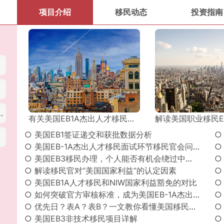
项目介绍
移民动态
投资指南
交流访问签证
有关美国EB1A杰出人才移民的排期问题
解读美国职业移民EB-2签
○ 美国EB1签证递交和获批数据分析
○ 美国EB-1A杰出人才移民面试环节移民官会问什么？附往届高频提问！
○
○ 美国EB3移民办理，个人能否有机会绕过中介直接寻找雇主？
○
○ 解读移民官对“美国国家利益”的认定因素
○ 美国EB1A人才移民和NIW国家利益豁免的对比
○ 如何突破官方审核标准，成为美国EB-1A杰出人才移民的佼佼者？
○ 优先日？表A？表B？一文教你看懂美国移民排期表！
○
○ 美国EB3非技术移民项目详解