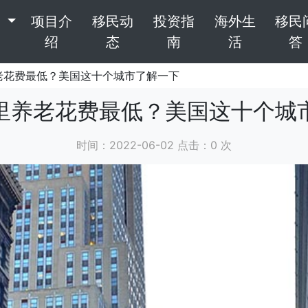
目
项目介
移民动
投资指
海外生
移民
绍
态
南
活
答
老花费最低？美国这十个城市了解一下
里养老花费最低？美国这十个城
时间：2022-06-02 点击：
0
次