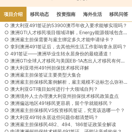
项目介绍
移民动态
投资指南
海外生活
移民问答
○ 澳大利亚491签证的53900澳币年收入要求能够实现吗？
○ 澳洲GTI人才移民项目领域详解，Energy能源领域包含哪些职业？
○ 澳洲雇主担保需要与雇主绑定多久才能申请绿卡？
○ 拿到澳洲491签证后，去其他州生活工作影响拿永居吗？
○ 491签证——澳洲毕业生转永居身份的最稳通道！
○ 澳洲GTI全球人才移民与美国EB-1A杰出人才移民有何异同？
○ 澳大利亚塔州491州担保技术移民详解
○ 澳洲雇主担保签证主要类型大集合
○ 澳洲雇主担保移民案例解析，雇主规模不达标怎么弥补？
○ 澳大利亚GTI项目如何进行十大领域自判？
○ 澳洲境外人士办理澳大利亚州担保技术移民政策盘点
○ 澳洲偏远地区491移民更容易，留个学就能移民？
○ 澳洲雇主担保移民VS投资移民签证，究竟该选哪一个？
○ 澳大利亚491转永居这些问题你都清楚吗？
○ 澳洲雇主担保移民482、494、186签证政策全解读
○ 申请澳洲州担保技术移民491签证，还能沾亲戚的光？