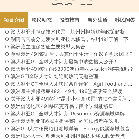
项目介绍
移民动态
投资指南
海外生活
移民问答
○ 澳大利亚州担保技术移民，塔州州担新财年政策解析
○ 别再苦苦凑分走澳大利亚技术移民，各州491了解一下！
○ 澳洲雇主担保签证主要类型大集合
○ 拿到澳洲491签证后，去其他州生活工作影响拿永居吗？
○ 澳大利亚GTI全球人才计划最新申请数据大公开！
○ 澳大利亚491签证的53900澳币年收入要求能够实现吗？
○ 澳洲GTI全球人才计划近期热门问题整理
○ 澳大利亚GTI全球人才移民条件详解，Agri-food and AgTech农业食品和农业技术领域
○ 澳洲雇主担保移民482、494、186签证政策全解读
○ 关于澳大利亚491签证“昆州小生意移民”的10个常见问题及解答！
○ 澳洲偏远地区491移民更容易，留个学就能移民？
○ 澳大利亚GTI全球人才计划-Resources资源领域详解
○ 关于澳大利亚186雇主担保签证的知识点都在这儿！
○ 澳洲GTI人才移民项目领域详解，Energy能源领域包含哪些职业？
○ 澳洲境外人士办理澳大利亚州担保技术移民政策盘点