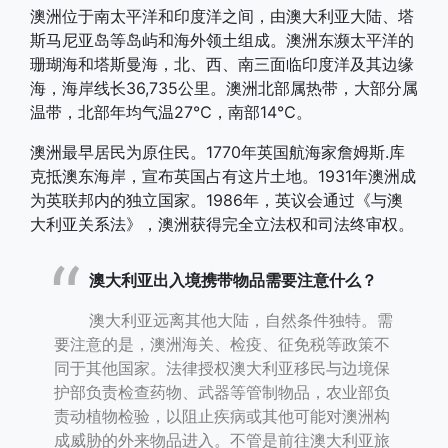
澳洲位于南太平洋和印度洋之间，由澳大利亚大陆、塔
斯马尼亚岛等岛屿和海外领土组成。澳洲东濒太平洋的
珊瑚海和塔斯曼海，北、西、南三面临印度洋及其边缘
海，海岸线长36,735公里。澳洲北部属热带，大部分属
温带，北部年均气温27℃，南部14℃。
澳洲最早居民为原住民。1770年英国航海家詹姆斯.库
克抵澳东海岸，宣布英国占有这片土地。1931年澳洲成
为英联邦内的独立国家。1986年，英议会通过《与澳
大利亚关系法》，澳洲获得完全立法权和司法终审权。
澳大利亚出入境携带物品需要注意什么？
澳大利亚远离其他大陆，自然条件独特。需
要注意的是，澳洲海关、检疫、征免税等政策不
同于其他国家。法律授权澳大利亚移民与边境保
护部负责检查药物、武器等管制物品，农业部负
责动植物检验，以阻止疾病或其他可能对澳洲构
成威胁的外来物品进入。不管是前往澳大利亚旅